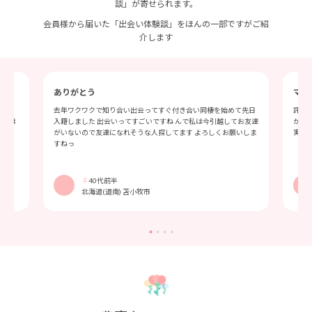
談」が寄せられます。
会員様から届いた「出会い体験談」をほんの一部ですがご紹
介します
ありがとう
マッ
連絡
去年ワクワクで知り合い出会ってすぐ付き合い同棲を始めて先日
評判
今では
入籍しました 出会いってすごいですね んで私は今引越してお友達
かり
がいないので友達になれそうな人探してます よろしくお願いしま
実し
すねっ
♀
40代前半
北海道(道南) 苫小牧市