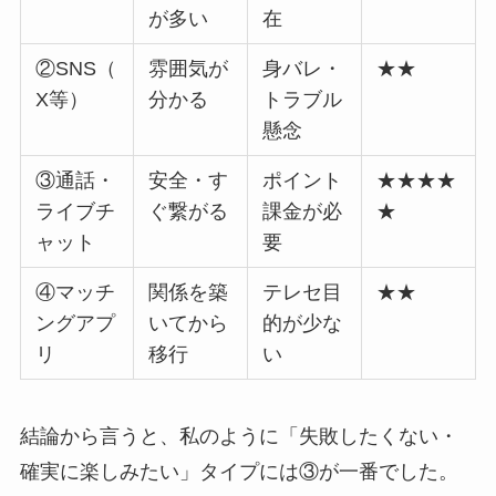
が多い
在
②SNS（
雰囲気が
身バレ・
★★
X等）
分かる
トラブル
懸念
③通話・
安全・す
ポイント
★★★★
ライブチ
ぐ繋がる
課金が必
★
ャット
要
④マッチ
関係を築
テレセ目
★★
ングアプ
いてから
的が少な
リ
移行
い
結論から言うと、私のように「失敗したくない・
確実に楽しみたい」タイプには③が一番でした。